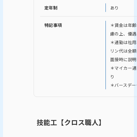
定年制
あり
特記事項
＊賃金は年齢
慮の上、優遇
＊通勤は社用
リン代は全額
面接時に説明
＊マイカー通
り
＊バースデー
技能工【クロス職人】