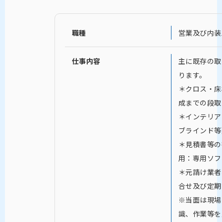
職種
営業及び内装
仕事内容
主に既存の取
ります。
＊クロス・床
成までの段取
＊インテリア
ブラインド等
＊見積書等の
用：専用ソフ
＊元請け業者
合せ及び定期
※当面は現場
識、作業等を