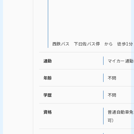
西鉄バス 下曰佐バス停 から 徒歩1分
通勤
マイカー通勤
年齢
不問
学歴
不問
資格
普通自動車免
可）