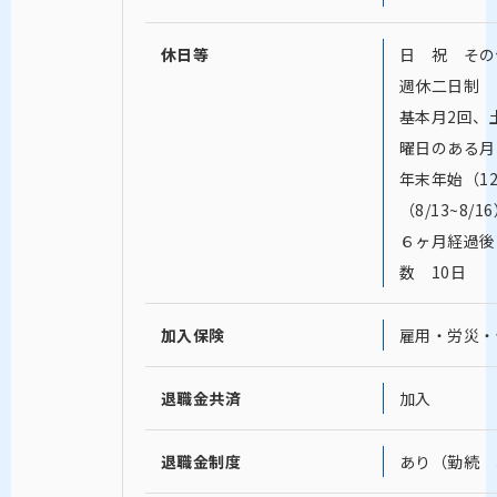
休日等
日 祝 その
週休二日制 
基本月2回、
曜日のある月
年末年始（12/
（8/13~8/1
６ヶ月経過後
数 10日
加入保険
雇用・労災・
退職金共済
加入
退職金制度
あり（勤続 