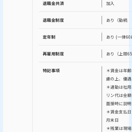
退職金共済
加入
退職金制度
あり（勤続 
定年制
あり (一律60
再雇用制度
あり（上限6
特記事項
＊賃金は年齢
慮の上、優遇
＊通勤は社用
リン代は全額
面接時に説明
＊賃金支払日
月末日
＊残業は現場