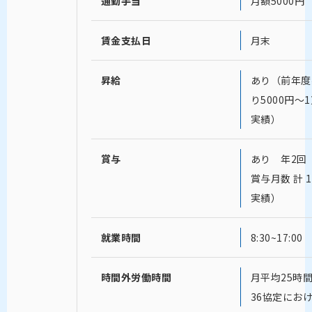
通勤手当
月額5000円
賃金支払日
月末
昇給
あり（前年度
り5000円〜
実績）
賞与
あり 年2回
賞与月数 計 
実績）
就業時間
8:30~17:00
時間外労働時間
月平均25時
36協定にお