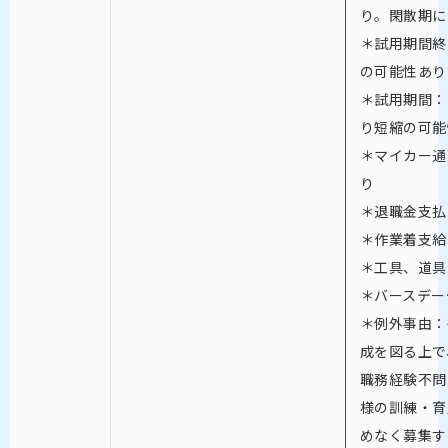
り。閑散期に
＊試用期間終
の可能性あり
＊試用期間：
り短縮の可能
＊マイカー通
り
＊退職金支払
＊作業着支給
＊工具、道具
＊バースデー
＊例外事由：
成を図る上で
職務経験不問
様の訓練・育
めなく募集す